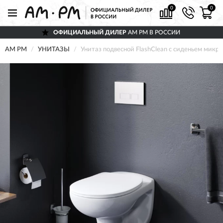
0
0
ОФИЦИАЛЬНЫЙ ДИЛЕР
AM PM В РОССИИ
AM PM
УНИТАЗЫ
Унитаз подвесной FlashClean с сиденьем ми