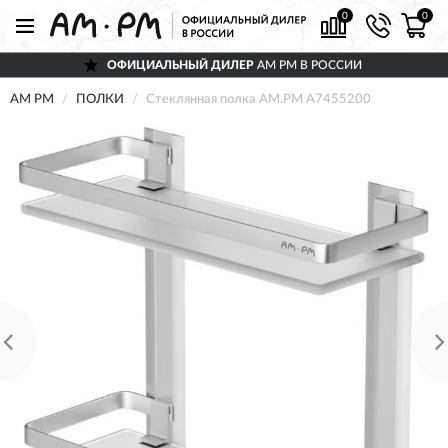
0
0
ОФИЦИАЛЬНЫЙ ДИЛЕР
AM PM В РОССИИ
AM PM
ПОЛКИ
Стеклянная полка AM.PM A7455200