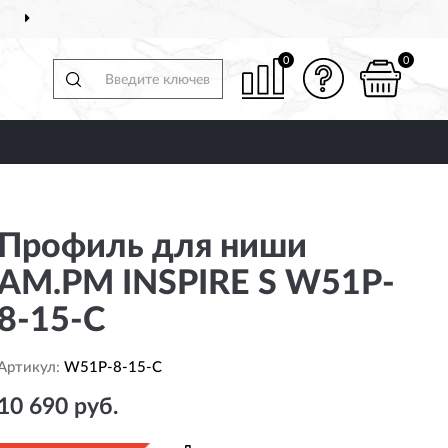
СТАВИМ
ПО ВСЕЙ РОССИИ
0
0
Профиль для ниши
AM.PM INSPIRE S W51P-
8-15-C
Артикул:
W51P-8-15-C
10 690 руб.