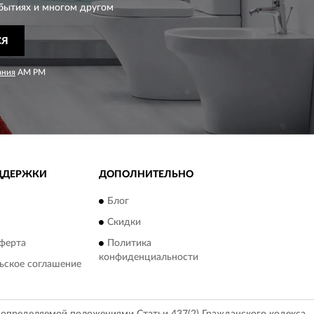
бытиях и многом другом
СЯ
ания
AM PM
ДДЕРЖКИ
ДОПОЛНИТЕЛЬНО
Блог
Скидки
ферта
Политика
конфиденциальности
ьское соглашение
, определяемой положениями Статьи 437(2) Гражданского кодекса