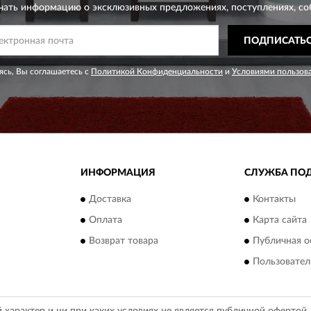
чать информацию о эксклюзивных предложениях,
поступлениях, со
ПОДПИСАТЬ
сь, Вы соглашаетесь с
Политикой Конфиденциальности
и
Условиями пользов
ИНФОРМАЦИЯ
СЛУЖБА ПО
Доставка
Контакты
Оплата
Карта сайта
Возврат товара
Публичная о
Пользовател
арактер и ни при каких условиях не является публичной офертой