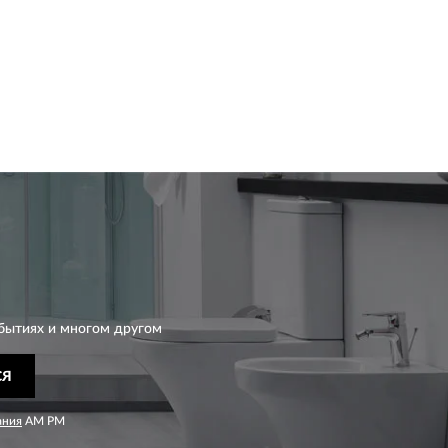
бытиях и многом другом
СЯ
ания
AM PM