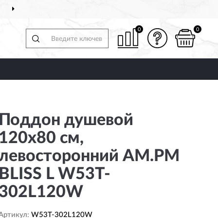
ДОСТАВИМ
ПО ВСЕЙ РОССИИ
0
0
Поддон душевой
120х80 см,
левосторонний AM.PM
BLISS L W53T-
302L120W
Артикул:
W53T-302L120W