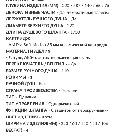
ГЛУБИНА ИЗДЕЛИЯ (ММ)
- 220 / 387 / 140 / 65 / 75
ДЕКОРАТИВНЫЕ ЧАСТИ
- Да, декоративная тарелка
ДЕРЖАТЕЛЬ РУЧНОГО ДУША
- Да
ДИАМЕТР ВЕРХНЕГО ДУША
- 220
ДЛИНА ДУШЕВОГО ШЛАНГА
- 1750
КАРТРИДЖ
- AM.PM Soft Motion 35 мм керамический картридж
МАТЕРИАЛ ИЗДЕЛИЯ
-
Латунь, ABS-пластик, нержавеющая сталь
ПЕРЕКЛЮЧАТЕЛЬ / ВЕНТИЛЬ
- Да
РАЗМЕР РУЧНОГО ДУША
- 110
РЕЖИМЫ
-
1
РУЧНОЙ ДУШ
- Есть
СТРАНА ПРОИЗВОДСТВА
- Германия
ТИП
-
Душевые
ТИП УПРАВЛЕНИЯ
- Однорычажный
ФУНКЦИИ ШЛАНГА
- С защитой от перекручивания
ЦВЕТ ИЗДЕЛИЯ
- Хром
ШИРИНА ИЗДЕЛИЯ(ММ)
- 220 / 60 / 150 / 50 / 106
ВЕС (КГ)
- 4