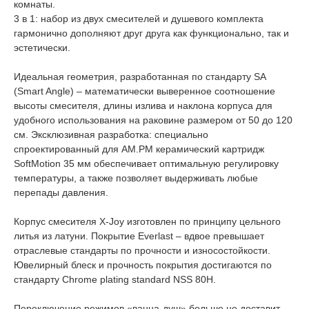
комнаты.
3 в 1: набор из двух смесителей и душевого комплекта
гармонично дополняют друг друга как функционально, так и
эстетически.
Идеальная геометрия, разработанная по стандарту SA
(Smart Angle) – математически выверенное соотношение
высоты смесителя, длины излива и наклона корпуса для
удобного использования на раковине размером от 50 до 120
см. Эксклюзивная разработка: специально
спроектированный для АМ.РМ керамический картридж
SoftMotion 35 мм обеспечивает оптимальную регулировку
температуры, а также позволяет выдерживать любые
перепады давления.
Корпус смесителя X-Joy изготовлен по принципу цельного
литья из латуни. Покрытие Everlast – вдвое превышает
отраслевые стандарты по прочности и износостойкости.
Ювелирный блеск и прочность покрытия достигаются по
стандарту Chrome plating standard NSS 80H.
Переключение режимов «ванна-душ» больше не доставит