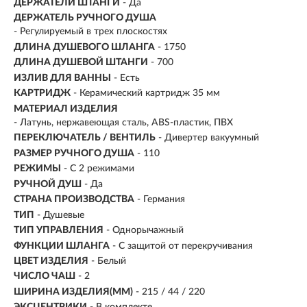
ДЕРЖАТЕЛИ ШТАНГИ
- Да
ДЕРЖАТЕЛЬ РУЧНОГО ДУША
- Регулируемый в трех плоскостях
ДЛИНА ДУШЕВОГО ШЛАНГА
- 1750
ДЛИНА ДУШЕВОЙ ШТАНГИ
- 700
ИЗЛИВ ДЛЯ ВАННЫ
- Есть
КАРТРИДЖ
- Керамический картридж 35 мм
МАТЕРИАЛ ИЗДЕЛИЯ
-
Латунь, нержавеющая сталь, ABS-пластик, ПВХ
ПЕРЕКЛЮЧАТЕЛЬ / ВЕНТИЛЬ
- Дивертер вакуумный
РАЗМЕР РУЧНОГО ДУША
- 110
РЕЖИМЫ
-
С 2 режимами
РУЧНОЙ ДУШ
- Да
СТРАНА ПРОИЗВОДСТВА
- Германия
ТИП
-
Душевые
ТИП УПРАВЛЕНИЯ
- Однорычажный
ФУНКЦИИ ШЛАНГА
- С защитой от перекручивания
ЦВЕТ ИЗДЕЛИЯ
- Белый
ЧИСЛО ЧАШ
- 2
ШИРИНА ИЗДЕЛИЯ(ММ)
- 215 / 44 / 220