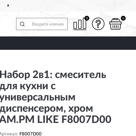
ДОСТАВИМ
ПО ВСЕЙ РОССИИ
0
0
Набор 2в1: смеситель
для кухни с
универсальным
диспенсером, хром
AM.PM LIKE F8007D00
Артикул:
F8007D00