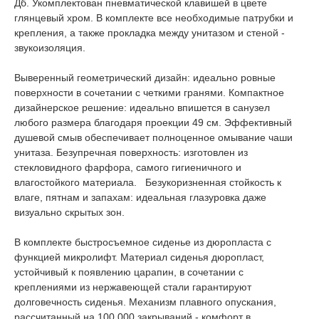
Дб. Укомплектован пневматической клавишей в цвете
глянцевый хром. В комплекте все необходимые патрубки и
крепления, а также прокладка между унитазом и стеной -
звукоизоляция.
Выверенный геометрический дизайн: идеально ровные
поверхности в сочетании с четкими гранями. Компактное
дизайнерское решение: идеально впишется в санузел
любого размера благодаря проекции 49 см. Эффективный
душевой смыв обеспечивает полноценное омывание чаши
унитаза. Безупречная поверхность: изготовлен из
стекловидного фарфора, самого гигиеничного и
влагостойкого материала. Безукоризненная стойкость к
влаге, пятнам и запахам: идеальная глазуровка даже
визуально скрытых зон.
В комплекте быстросъемное сиденье из дюропласта с
функцией микролифт. Материал сиденья дюропласт,
устойчивый к появлению царапин, в сочетании с
креплениями из нержавеющей стали гарантируют
долговечность сиденья. Механизм плавного опускания,
рассчитанный на 100 000 закрываний - комфорт в