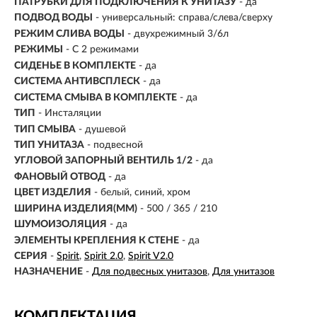
ПАТРУБКИ ДЛЯ ПОДКЛЮЧЕНИЯ К УНИТАЗУ
- да
ПОДВОД ВОДЫ
- универсальный: справа/слева/сверху
РЕЖИМ СЛИВА ВОДЫ
- двухрежимный 3/6л
РЕЖИМЫ
-
С 2 режимами
СИДЕНЬЕ В КОМПЛЕКТЕ
- да
СИСТЕМА АНТИВСПЛЕСК
- да
СИСТЕМА СМЫВА В КОМПЛЕКТЕ
- да
ТИП
-
Инсталяции
ТИП СМЫВА
- душевой
ТИП УНИТАЗА
- подвесной
УГЛОВОЙ ЗАПОРНЫЙ ВЕНТИЛЬ 1/2
- да
ФАНОВЫЙ ОТВОД
- да
ЦВЕТ ИЗДЕЛИЯ
- белый, синий, хром
ШИРИНА ИЗДЕЛИЯ(ММ)
- 500 / 365 / 210
ШУМОИЗОЛЯЦИЯ
- да
ЭЛЕМЕНТЫ КРЕПЛЕНИЯ К СТЕНЕ
- да
СЕРИЯ
-
Spirit
Spirit 2.0
Spirit V2.0
НАЗНАЧЕНИЕ
-
Для подвесных унитазов
Для унитазов
КОМПЛЕКТАЦИЯ