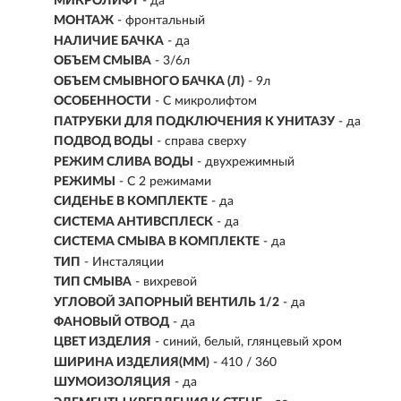
МИКРОЛИФТ
- да
МОНТАЖ
- фронтальный
НАЛИЧИЕ БАЧКА
- да
ОБЪЕМ СМЫВА
- 3/6л
ОБЪЕМ СМЫВНОГО БАЧКА (Л)
- 9л
ОСОБЕННОСТИ
- С микролифтом
ПАТРУБКИ ДЛЯ ПОДКЛЮЧЕНИЯ К УНИТАЗУ
- да
ПОДВОД ВОДЫ
- справа сверху
РЕЖИМ СЛИВА ВОДЫ
- двухрежимный
РЕЖИМЫ
-
С 2 режимами
СИДЕНЬЕ В КОМПЛЕКТЕ
- да
СИСТЕМА АНТИВСПЛЕСК
- да
СИСТЕМА СМЫВА В КОМПЛЕКТЕ
- да
ТИП
-
Инсталяции
ТИП СМЫВА
- вихревой
УГЛОВОЙ ЗАПОРНЫЙ ВЕНТИЛЬ 1/2
- да
ФАНОВЫЙ ОТВОД
- да
ЦВЕТ ИЗДЕЛИЯ
- синий, белый, глянцевый хром
ШИРИНА ИЗДЕЛИЯ(ММ)
- 410 / 360
ШУМОИЗОЛЯЦИЯ
- да