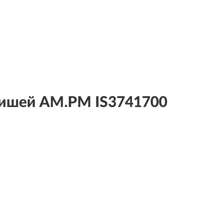
авишей AM.PM IS3741700