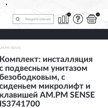
ДОСТАВИМ
ПО ВСЕЙ РОССИИ
0
0
 AM.PM SENSE
Комплект: инсталляция
с подвесным унитазом
безободковым, с
сиденьем микролифт и
клавишей AM.PM SENSE
IS3741700