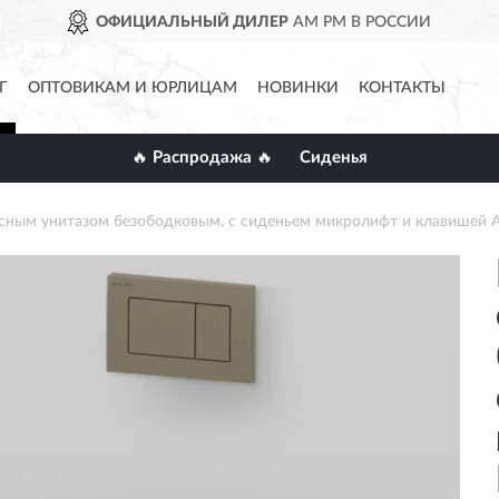
ОФИЦИАЛЬНЫЙ ДИЛЕР
AM PM В РОССИИ
Г
ОПТОВИКАМ И ЮРЛИЦАМ
НОВИНКИ
КОНТАКТЫ
🔥 Распродажа 🔥
Сиденья
есным унитазом безободковым, с сиденьем микролифт и клавишей