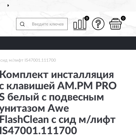
О ВСЕЙ РОССИИ
ПОЛ
0
0
 сид м/лифт IS47001.111700
Комплект инсталляция
с клавишей AM.PM PRO
S белый с подвесным
унитазом Awe
FlashClean с сид м/лифт
IS47001.111700