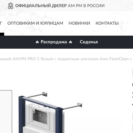
PM В РОССИИ
ДОСТАВИМ
П
Г
ОПТОВИКАМ И ЮРЛИЦАМ
НОВИНКИ
КОНТАКТЫ
🔥 Распродажа 🔥
Сиденья
вишей AM.PM PRO S белый с подвесным унитазом Awe FlashClean с