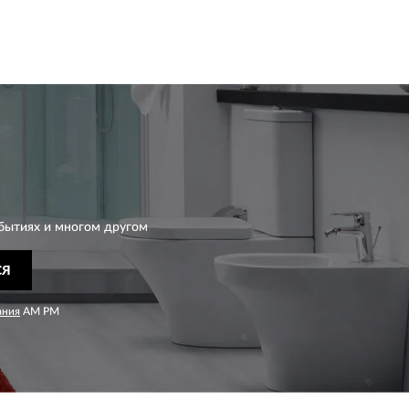
бытиях и многом другом
СЯ
ания
AM PM