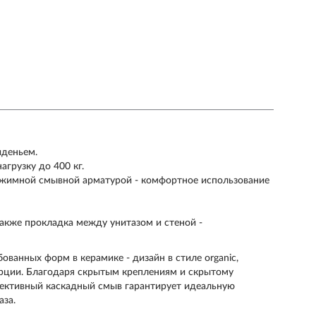
иденьем.
грузку до 400 кг.
ежимной смывной арматурой - комфортное использование
е
также прокладка между унитазом и стеной -
ованных форм в керамике - дизайн в стиле organic,
рции. Благодаря скрытым креплениям и скрытому
фективный каскадный смыв гарантирует идеальную
аза.