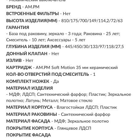
- Механический выключатель
БРЕНД
- AM.PM
ВСТРОЕННЫЕ ФИЛЬТРЫ
- Нет
ВЫСОТА ИЗДЕЛИЯ(ММ)
- 810/175/700/149/114,2/72/63
ГАРАНТИЯ
- База под раковину, зеркало - 3 года; Раковина - 25 лет;
Смеситель - 10 лет; Аксессуары - 5 лет
ГЛУБИНА ИЗДЕЛИЯ (ММ)
- 445/450/30/133/97/118/27,5
ДОННЫЙ КЛАПАН
- Нет
ИЗЛИВ
- Нет
КАРТРИДЖ
- AM.PM Soft Motion 35 мм керамический
КОЛ-ВО ОТВЕРСТИЙ ПОД СМЕСИТЕЛЬ
- 1
КОМПЛЕКТ НОЖЕК
- Да
МАТЕРИАЛ ИЗДЕЛИЯ
-
МДФ; ЛДСП; Сантехнический фарфор; Пластик; Зеркальное
полотно; Латунь; Металл; Матовое стекло
МАТЕРИАЛ КОРПУСА
- Влагостойкая ЛДСП; Пластик
МАТЕРИАЛ РАКОВИНЫ
- Сантехнический фарфор
МАТЕРИАЛ ФАСАДА
- МДФ; Зеркальное полотно
ПОКРЫТИЕ КОРПУСА
- Глянцевое ЛДСП
ПОКРЫТИЕ ФАСАДА