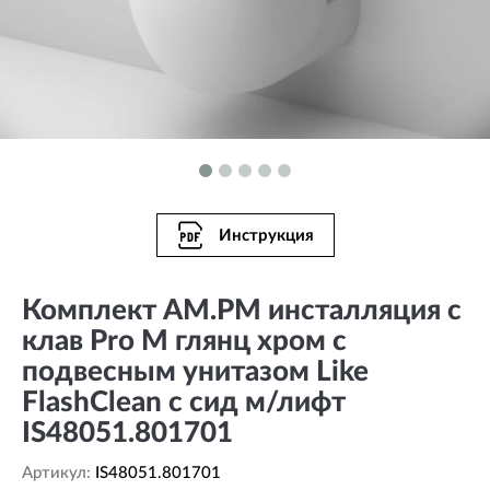
Инструкция
Комплект AM.PM инсталляция с
клав Pro M глянц хром с
подвесным унитазом Like
FlashClean с сид м/лифт
IS48051.801701
Артикул:
IS48051.801701