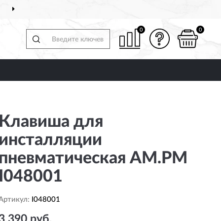
ДОСТАВИМ
ПО ВСЕЙ РОССИИ
0
0
Клавиша для
инсталляции
пневматическая AM.PM
I048001
Артикул:
I048001
3 390 руб.