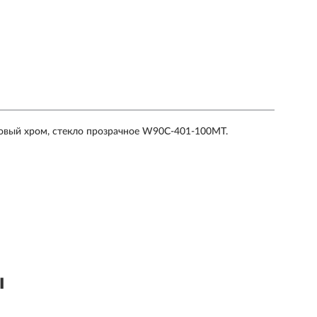
овый хром, стекло прозрачное W90C-401-100MT.
ы