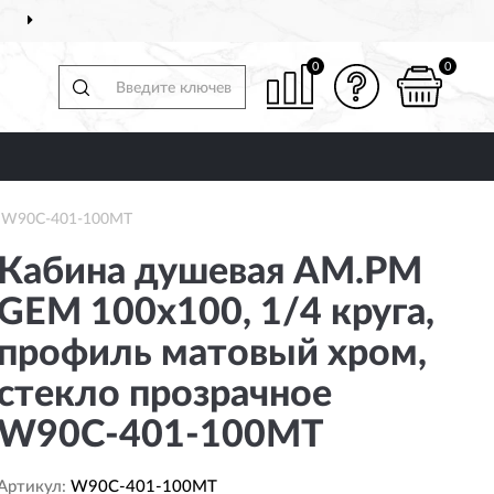
ДОСТАВИМ
ПО ВСЕЙ РОССИИ
0
0
ое W90C-401-100MT
Кабина душевая AM.PM
GEM 100x100, 1/4 круга,
профиль матовый хром,
стекло прозрачное
W90C-401-100MT
Артикул:
W90C-401-100MT