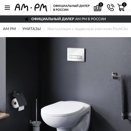
0
0
ОФИЦИАЛЬНЫЙ ДИЛЕР
AM PM В РОССИИ
AM PM
УНИТАЗЫ
Инсталляция с подвесным унитазом FlashCle