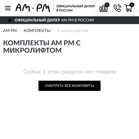
0
0
ОФИЦИАЛЬНЫЙ ДИЛЕР
AM PM В РОССИИ
AM PM
КОМПЛЕКТЫ
С микролифтом
КОМПЛЕКТЫ AM PM С
МИКРОЛИФТОМ
Сейчас в этом разделе нет товаров
СМОТРЕТЬ ВСЕ КОМПЛЕКТЫ