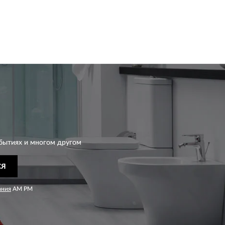
бытиях и многом другом
СЯ
ания
AM PM