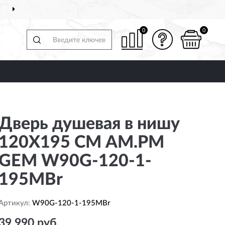
ДОСТАВИМ
ПО ВСЕЙ РОССИИ
0
0
Дверь душевая в нишу
120X195 СМ AM.PM
GEM W90G-120-1-
195MBr
Артикул:
W90G-120-1-195MBr
39 990 руб.