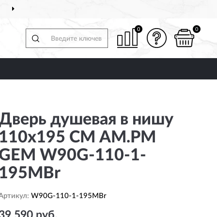
ДОСТАВИМ
ПО ВСЕЙ РОССИИ
0
0
Дверь душевая в нишу
110x195 СМ AM.PM
GEM W90G-110-1-
195MBr
Артикул:
W90G-110-1-195MBr
39 590 руб.