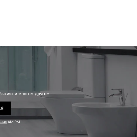
бытиях и многом другом
СЯ
ания
AM PM