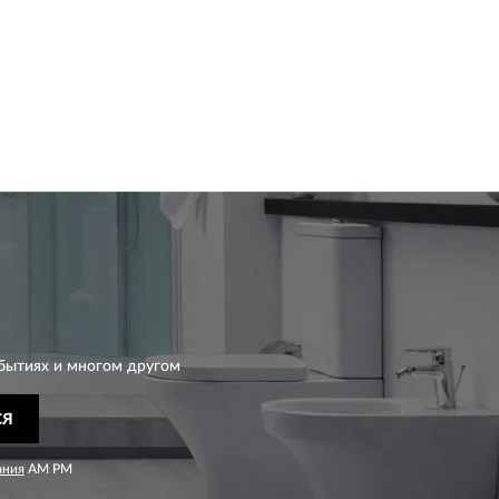
бытиях и многом другом
СЯ
ания
AM PM