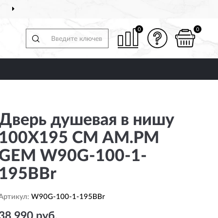
ДОСТАВИМ
ПО ВСЕЙ РОССИИ
0
0
Дверь душевая в нишу
100X195 СМ AM.PM
GEM W90G-100-1-
195BBr
Артикул:
W90G-100-1-195BBr
38 990 руб.