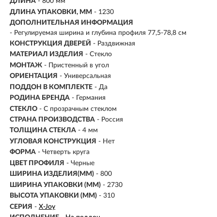
ДЛИНА
- 800 мм
ДЛИНА УПАКОВКИ, ММ
- 1230
ДОПОЛНИТЕЛЬНАЯ ИНФОРМАЦИЯ
- Регулируемая ширина и глубина профиля 77,5-78,8 см
КОНСТРУКЦИЯ ДВЕРЕЙ
- Раздвижная
МАТЕРИАЛ ИЗДЕЛИЯ
-
Стекло
МОНТАЖ
- Пристенный в угол
ОРИЕНТАЦИЯ
-
Универсальная
ПОДДОН В КОМПЛЕКТЕ
- Да
РОДИНА БРЕНДА
- Германия
СТЕКЛО
- С прозрачным стеклом
СТРАНА ПРОИЗВОДСТВА
- Россия
ТОЛЩИНА СТЕКЛА
- 4 мм
УГЛОВАЯ КОНСТРУКЦИЯ
- Нет
ФОРМА
- Четверть круга
ЦВЕТ ПРОФИЛЯ
- Черные
ШИРИНА ИЗДЕЛИЯ(ММ)
- 800
ШИРИНА УПАКОВКИ (ММ)
- 2730
ВЫСОТА УПАКОВКИ (ММ)
- 310
СЕРИЯ
-
X-Joy