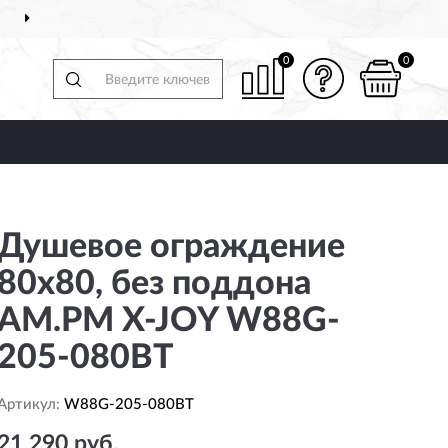
ДОСТАВИМ
ПО ВСЕЙ РОССИИ
0
0
Душевое ограждение
80x80, без поддона
AM.PM X-JOY W88G-
205-080BT
Артикул:
W88G-205-080BT
21 290 руб.