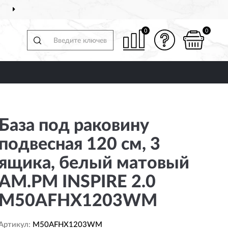
ДОСТАВИМ
ПО ВСЕЙ РОССИИ
0
0
База под раковину
подвесная 120 см, 3
ящика, белый матовый
AM.PM INSPIRE 2.0
M50AFHX1203WM
Артикул:
M50AFHX1203WM